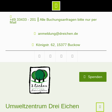
Skip
+49 33433 - 201 ┃ Alle Buchungsanfragen bitte nur per
to
Mail
content
anmeldung@dreichen.de
Königstr. 62, 15377 Buckow
Facebook
Instagram
Telegram
Mastodon
Spenden
Umweltzentrum Drei Eichen