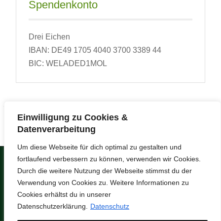
Spendenkonto
Drei Eichen
IBAN: DE49 1705 4040 3700 3389 44
BIC: WELADED1MOL
Einwilligung zu Cookies &
Datenverarbeitung
Um diese Webseite für dich optimal zu gestalten und
fortlaufend verbessern zu können, verwenden wir Cookies.
Copyright © 2026
Umweltzentrum Drei
Durch die weitere Nutzung der Webseite stimmst du der
Eichen
.
Verwendung von Cookies zu. Weitere Informationen zu
Datenschutz
Impressum
Cookies erhältst du in unserer
Anreisewege
Anfrage / Kontakt
Datenschutzerklärung.
Datenschutz
Feedback
AGB
Partner & Links