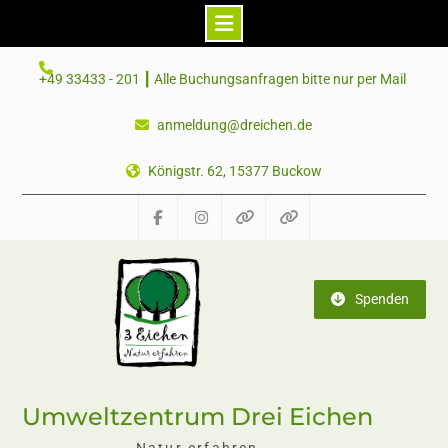
Skip
+49 33433 - 201 ┃ Alle Buchungsanfragen bitte nur per Mail
to
content
anmeldung@dreichen.de
Königstr. 62, 15377 Buckow
Facebook
Instagram
Telegram
Mastodon
Spenden
Umweltzentrum Drei Eichen