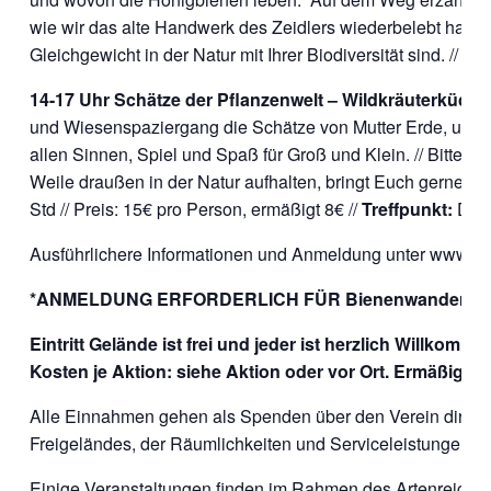
wie wir das alte Handwerk des Zeidlers wiederbelebt haben.
Gleichgewicht in der Natur mit Ihrer Biodiversität sind. //
Tre
14-17 Uhr
Schätze der Pflanzenwelt – Wildkräuterküche 
und Wiesenspaziergang die Schätze von Mutter Erde, und v
allen Sinnen, Spiel und Spaß für Groß und Klein. // Bitte
Weile draußen in der Natur aufhalten, bringt Euch gerne etw
Std // Preis: 15€ pro Person, ermäßigt 8€ //
Treffpunkt:
Drei
Ausführlichere Informationen und Anmeldung unter www.dr
*ANMELDUNG
ERFORDERLICH FÜR Bienenwanderun
Eintritt Gelände ist frei und jeder ist herzlich Willkomme
Kosten je Aktion: siehe Aktion oder vor Ort. Ermäßigun
Alle Einnahmen gehen als Spenden über den Verein direkt 
Freigeländes, der Räumlichkeiten und Serviceleistungen.
Einige Veranstaltungen finden im Rahmen des Artenreich-Pr