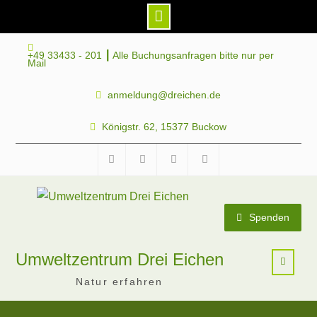
Skip
+49 33433 - 201 ┃ Alle Buchungsanfragen bitte nur per
to
Mail
content
anmeldung@dreichen.de
Königstr. 62, 15377 Buckow
Facebook
Instagram
Telegram
Mastodon
Spenden
Umweltzentrum Drei Eichen
Natur erfahren