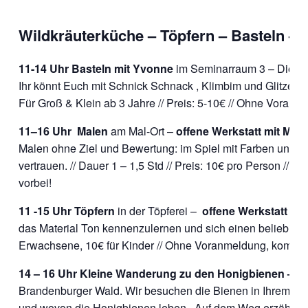
Wildkräuterküche – Töpfern – Basteln –
11-14 Uhr Basteln mit Yvonne
im Seminarraum 3 – Die Elf
Ihr könnt Euch mit Schnick Schnack , Klimbim und Glitzerg
Für Groß & Klein ab 3 Jahre // Preis: 5-10€ //
Ohne Voranme
11–16 Uhr
Malen
am Mal-Ort –
offene Werkstatt mit Mon
Malen ohne Ziel und Bewertung: im Spiel mit Farben und Pi
vertrauen. // Dauer 1 – 1,5 Std // Preis: 10€ pro Person //
Mal
vorbei!
11 -15 Uhr Töpfern
in der Töpferei –
offene Werkstatt mi
das Material Ton kennenzulernen und sich einen beliebigen 
Erwachsene, 10€ für Kinder // Ohne Voranmeldung, kommt e
14 – 16 Uhr
Kleine Wanderung zu den Honigbienen –
Wi
Brandenburger Wald. Wir besuchen die Bienen in Ihrem nat
und wovon die Honigbienen leben. Auf dem Weg erzählen w