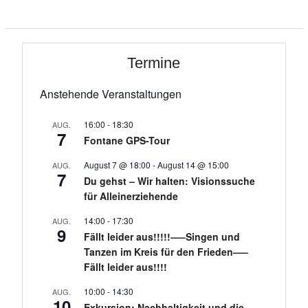
Termine
Anstehende Veranstaltungen
16:00
-
18:30
AUG.
7
Fontane GPS-Tour
August 7 @ 18:00
-
August 14 @ 15:00
AUG.
7
Du gehst – Wir halten: Visionssuche
für Alleinerziehende
14:00
-
17:30
AUG.
9
Fällt leider aus!!!!!—–Singen und
Tanzen im Kreis für den Frieden—–
Fällt leider aus!!!!
10:00
-
14:30
AUG.
10
Exkursion: Nachhaltigkeit und die