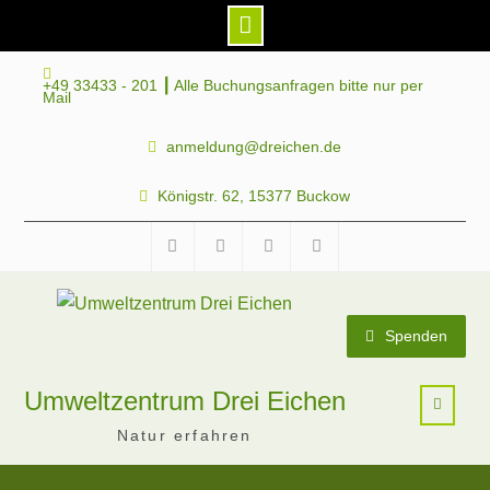
Skip
+49 33433 - 201 ┃ Alle Buchungsanfragen bitte nur per
to
Mail
content
anmeldung@dreichen.de
Königstr. 62, 15377 Buckow
Facebook
Instagram
Telegram
Mastodon
Spenden
Umweltzentrum Drei Eichen
Natur erfahren