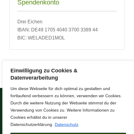
Spendenkonto
Drei Eichen
IBAN: DE49 1705 4040 3700 3389 44
BIC: WELADED1MOL
Einwilligung zu Cookies &
Datenverarbeitung
Um diese Webseite für dich optimal zu gestalten und
fortlaufend verbessern zu können, verwenden wir Cookies.
Copyright © 2026
Umweltzentrum Drei
Durch die weitere Nutzung der Webseite stimmst du der
Eichen
.
Verwendung von Cookies zu. Weitere Informationen zu
Datenschutz
Impressum
Cookies erhältst du in unserer
Anreisewege
Anfrage / Kontakt
Datenschutzerklärung.
Datenschutz
Feedback
AGB
Partner & Links