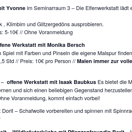
im Seminarraum 3 – Die Elfenwerkstatt lädt
mit Yvonne
k , Klimbim und Glitzergedöns ausprobieren.
: 5-10€ //
Ohne Voranmeldung
ffene Werkstatt mit Monika Bersch
 Spiel mit Farben und Pinseln die eigene Malspur find
1,5 Std // Preis: 10€ pro Person //
Malen immer zur voll
i –
Es bietet die M
offene Werkstatt mit Isaak Baubkus
nen und sich einen beliebigen Gegenstand herzustellen.
 Ohne Voranmeldung, kommt einfach vorbei!
t Dorit – Schafwolle vorbereiten und spinnen mit Spinnra
*
– 
elt – Wildkräuterküche mit Pflanzenfreundin Berit