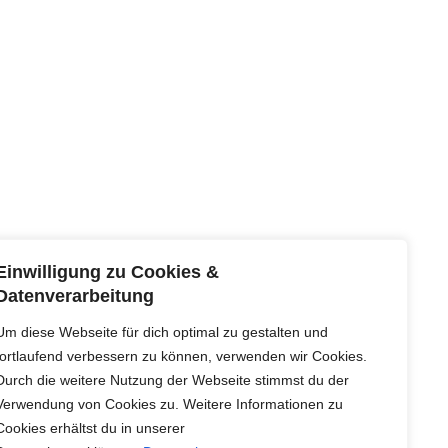
Einwilligung zu Cookies &
Datenverarbeitung
herri für alle“ ….die gerne wandern!
Um diese Webseite für dich optimal zu gestalten und
fortlaufend verbessern zu können, verwenden wir Cookies.
Durch die weitere Nutzung der Webseite stimmst du der
Verwendung von Cookies zu. Weitere Informationen zu
Cookies erhältst du in unserer