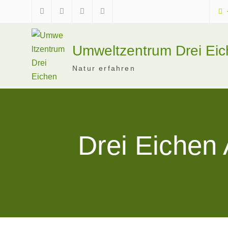
Skip
to
Facebook
Instagram
Telegram
Mastodon
content
Umweltzentrum Drei Ei
Natur erfahren
Drei Eichen 