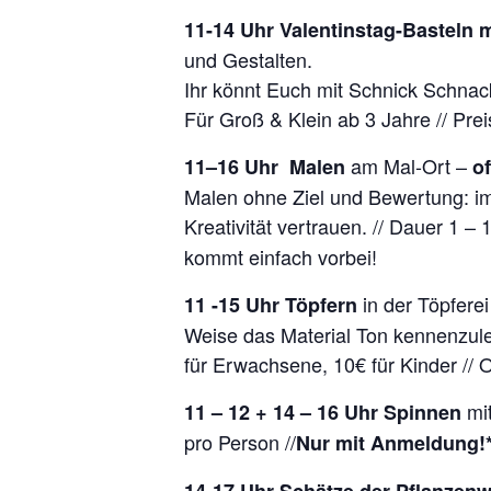
11-14 Uhr Valentinstag-Basteln 
und Gestalten.
Ihr könnt Euch mit Schnick Schnac
Für Groß & Klein ab 3 Jahre // Preis
am Mal-Ort –
11–16 Uhr
Malen
o
Malen ohne Ziel und Bewertung: im
Kreativität vertrauen. // Dauer 1 – 
kommt einfach vorbei!
in der Töpfere
11 -15 Uhr Töpfern
Weise das Material Ton kennenzuler
für Erwachsene, 10€ für Kinder //
mi
11 – 12 + 14 – 16 Uhr Spinnen
pro Person //
Nur mit Anmeldung!
14-17 Uhr
Schätze der Pflanzenw