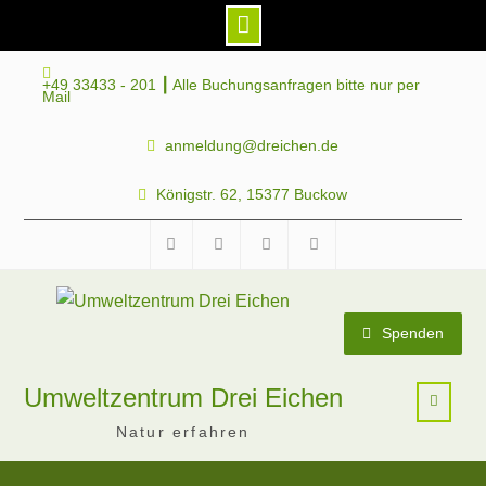
Skip
+49 33433 - 201 ┃ Alle Buchungsanfragen bitte nur per
to
Mail
content
anmeldung@dreichen.de
Königstr. 62, 15377 Buckow
Facebook
Instagram
Telegram
Mastodon
Spenden
Umweltzentrum Drei Eichen
Natur erfahren