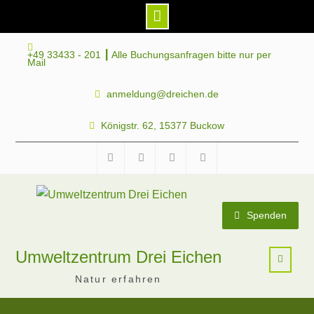
Skip
+49 33433 - 201 ┃ Alle Buchungsanfragen bitte nur per
to
Mail
content
anmeldung@dreichen.de
Königstr. 62, 15377 Buckow
Facebook
Instagram
Telegram
Mastodon
Spenden
Umweltzentrum Drei Eichen
Natur erfahren