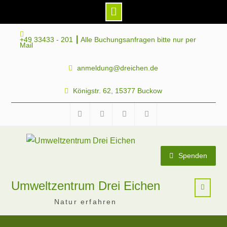
Skip
+49 33433 - 201 ┃ Alle Buchungsanfragen bitte nur per
to
Mail
content
anmeldung@dreichen.de
Königstr. 62, 15377 Buckow
Facebook
Instagram
Telegram
Mastodon
Spenden
Umweltzentrum Drei Eichen
Natur erfahren