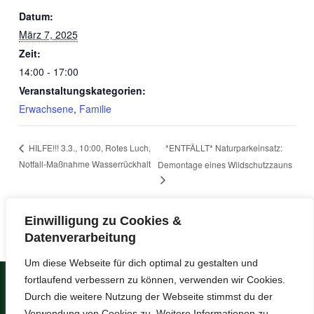
Datum:
März 7, 2025
Zeit:
14:00 - 17:00
Veranstaltungskategorien:
Erwachsene
,
Familie
*ENTFÄLLT* Naturparkeinsatz:
HILFE!!! 3.3., 10:00, Rotes Luch,
Notfall-Maßnahme Wasserrückhalt
Demontage eines Wildschutzzauns
Einwilligung zu Cookies &
Datenverarbeitung
Um diese Webseite für dich optimal zu gestalten und
fortlaufend verbessern zu können, verwenden wir Cookies.
Copyright © 2026
Umweltzentrum Drei
Durch die weitere Nutzung der Webseite stimmst du der
Eichen
.
Verwendung von Cookies zu. Weitere Informationen zu