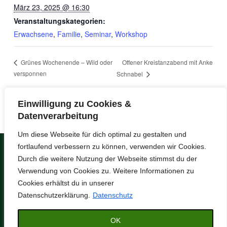
März 23, 2025 @ 16:30
Veranstaltungskategorien:
Erwachsene
,
Familie
,
Seminar
,
Workshop
Offener Kreistanzabend mit Anke
Grünes Wochenende – Wild oder
versponnen
Schnabel
Einwilligung zu Cookies &
Datenverarbeitung
Um diese Webseite für dich optimal zu gestalten und
fortlaufend verbessern zu können, verwenden wir Cookies.
Copyright © 2026
Umweltzentrum Drei
Durch die weitere Nutzung der Webseite stimmst du der
Eichen
.
Verwendung von Cookies zu. Weitere Informationen zu
Datenschutz
Impressum
Cookies erhältst du in unserer
Anreisewege
Anfrage / Kontakt
Datenschutzerklärung.
Datenschutz
Feedback
AGB
Partner & Links
OK