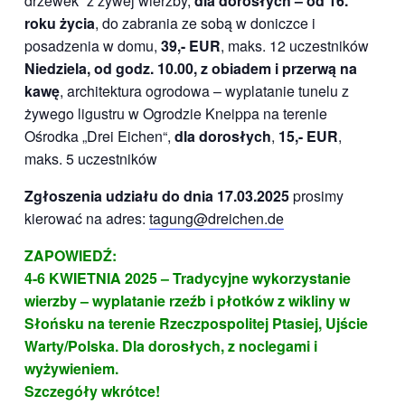
drzewek“ z żywej wierzby,
dla dorosłych – od 16.
roku życia
, do zabrania ze sobą w doniczce i
posadzenia w domu,
39,- EUR
, maks. 12 uczestników
Niedziela, od godz. 10.00
,
z obiadem i przerwą na
kawę
, architektura ogrodowa – wyplatanie tunelu z
żywego ligustru w Ogrodzie Kneippa na terenie
Ośrodka „Drei Eichen“,
dla dorosłych
,
15,- EUR
,
maks. 5 uczestników
Zgłoszenia udziału do dnia 17.03.2025
prosimy
kierować na adres:
tagung@dreichen.de
ZAPOWIEDŹ:
4-6 KWIETNIA 2025 – Tradycyjne wykorzystanie
wierzby – wyplatanie rzeźb i
płotków z wikliny w
Słońsku na terenie Rzeczpospolitej Ptasiej
, Ujście
Warty
/Polska. Dla dorosłych, z noclegami i
wyżywieniem.
Szczegóły wkrótce!