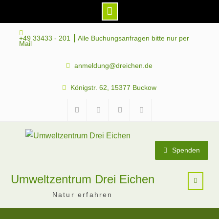
Skip
+49 33433 - 201 ┃ Alle Buchungsanfragen bitte nur per
to
Mail
content
anmeldung@dreichen.de
Königstr. 62, 15377 Buckow
Facebook
Instagram
Telegram
Mastodon
Spenden
Umweltzentrum Drei Eichen
Natur erfahren