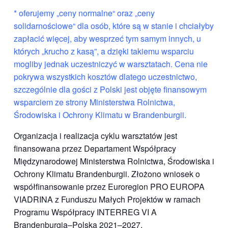
* oferujemy „ceny normalne“ oraz „ceny
solidarnościowe“ dla osób, które są w stanie i chciałyby
zapłacić więcej, aby wesprzeć tym samym innych, u
których „krucho z kasą”, a dzięki takiemu wsparciu
mogliby jednak uczestniczyć w warsztatach. Cena nie
pokrywa wszystkich kosztów dlatego uczestnictwo,
szczególnie dla gości z Polski jest objęte finansowym
wsparciem ze strony Ministerstwa Rolnictwa,
Środowiska i Ochrony Klimatu w Brandenburgii.
Organizacja i realizacja cyklu warsztatów jest
finansowana przez Departament Współpracy
Międzynarodowej Ministerstwa Rolnictwa, Środowiska i
Ochrony Klimatu Brandenburgii. Złożono wniosek o
współfinansowanie przez Euroregion PRO EUROPA
VIADRINA z Funduszu Małych Projektów w ramach
Programu Współpracy INTERREG VI A
Brandenburgia–Polska 2021–2027.