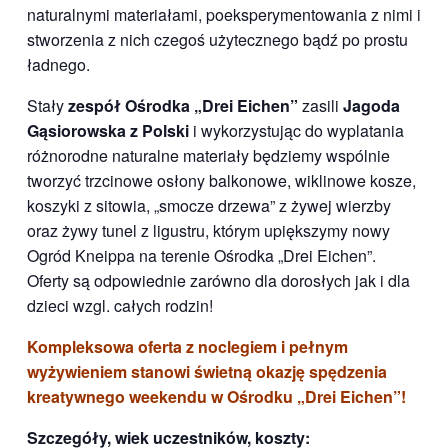
naturalnymi materiałami, poeksperymentowania z nimi i
stworzenia z nich czegoś użytecznego bądź po prostu
ładnego.
Stały
zespół Ośrodka „Drei Eichen”
zasili
Jagoda
Gąsiorowska z Polski
i wykorzystując do wyplatania
różnorodne naturalne materiały będziemy wspólnie
tworzyć trzcinowe osłony balkonowe, wiklinowe kosze,
koszyki z sitowia, „smocze drzewa” z żywej wierzby
oraz żywy tunel z ligustru, którym upiększymy nowy
Ogród Kneippa na terenie Ośrodka „Drei Eichen”.
Oferty są odpowiednie zarówno dla dorosłych jak i dla
dzieci wzgl. całych rodzin!
Kompleksowa oferta z noclegiem i pełnym
wyżywieniem stanowi świetną okazję spędzenia
kreatywnego weekendu w Ośrodku „Drei Eichen”!
Szczegóły, wiek uczestników, koszty: