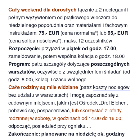
Cały weekend dla dorosłych
łącznie z 2 noclegami i
pełnym wyżywieniem od piątkowego wieczora do
niedzielnego popołudnia oraz materiałami i fachowym
instruktażem:
75,- EUR
(cena normalna*) lub
95,- EUR
(cena solidarnościowa*), maks. 12 uczestników
Rozpoczęcie:
przyjazd w
piątek od godz. 17.00
,
zameldowanie, potem wspólna kolacja o godz. 18.00
Program:
patrz szczegóły dotyczące
poszczególnych
warsztatów
, oczywiście z uwzględnieniem śniadań (od
godz. 8.00), kolacji i czasu wolnego
Całe rodziny są mile widziane
(patrz
koszty noclegów
bez udziału w warsztatach) i mogą zapoznać się z
cudownym miejscem, jakim jest Ośrodek „Drei Eichen,
pobawić się, pospacerować,
lub skorzystać z oferty
rodzinnej w sobotę, w godzinach od 14.00 do 16.00
,
odpocząć, posiedzieć przy ognisku,…
Zakończenie:
planowane na
niedzielę ok. godziny