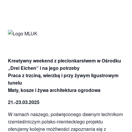
Kreatywny weekend z plecionkarstwem w Ośrodku
„Drei Eichen“ i na jego potrzeby
Praca z trzciną, wierzbą i przy ży
wym ligustrowym
tunelu
Maty, kosze i żywa architektura ogrodowa
21.-23.03.2025
W ramach naszego, poświęconego dawnym technikom
rzemieślniczym polsko-niemieckiego projektu
oferujemy kolejne możliwości zapoznania się z