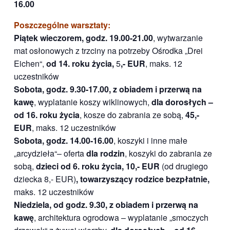
16.00
Poszczególne warsztaty:
Piątek wieczorem, godz. 19.00-21.00
, wytwarzanie
mat osłonowych z trzciny na potrzeby Ośrodka „Drei
Eichen“,
od 14. roku życia,
5
,- EUR
, maks. 12
uczestników
Sobota, godz. 9.30-17.00
, z obiadem i przerwą na
kawę
, wyplatanie koszy wiklinowych,
dla dorosłych –
od 16. roku życia
, kosze do zabrania ze sobą,
45,-
EUR
, maks. 12 uczestników
Sobota, godz. 14.00-16.00
, koszyki i inne małe
„arcydzieła“– oferta
dla rodzin
, koszyki do zabrania ze
sobą,
dzieci od 6. roku życia, 10,- EUR
(od drugiego
dziecka 8,- EUR)
,
towarzyszący rodzice bezpłatnie
,
maks. 12 uczestników
Niedziela, od godz. 9.30
, z obiadem i przerwą na
kawę
, architektura ogrodowa – wyplatanie „smoczych