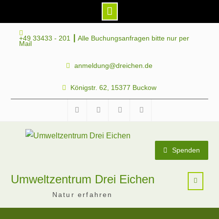
Skip
+49 33433 - 201 ┃ Alle Buchungsanfragen bitte nur per
to
Mail
content
anmeldung@dreichen.de
Königstr. 62, 15377 Buckow
Facebook
Instagram
Telegram
Mastodon
Spenden
Umweltzentrum Drei Eichen
Natur erfahren