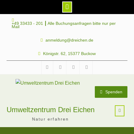
Skip
+49 33433 - 201 ┃ Alle Buchungsanfragen bitte nur per
to
Mail
content
anmeldung@dreichen.de
Königstr. 62, 15377 Buckow
Facebook
Instagram
Telegram
Mastodon
Spenden
Umweltzentrum Drei Eichen
Natur erfahren