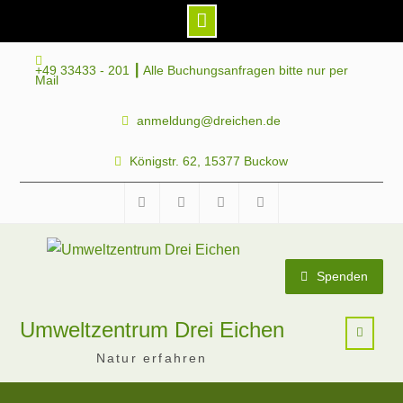
Skip
+49 33433 - 201 ┃ Alle Buchungsanfragen bitte nur per
to
Mail
content
anmeldung@dreichen.de
Königstr. 62, 15377 Buckow
Facebook
Instagram
Telegram
Mastodon
Spenden
Umweltzentrum Drei Eichen
Natur erfahren