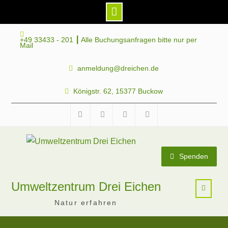
Skip
+49 33433 - 201 ┃ Alle Buchungsanfragen bitte nur per
to
Mail
content
anmeldung@dreichen.de
Königstr. 62, 15377 Buckow
Facebook
Instagram
Telegram
Mastodon
Spenden
Umweltzentrum Drei Eichen
Natur erfahren