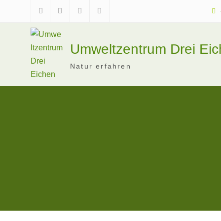
Skip
to
Facebook
Instagram
Telegram
Mastodon
content
Umweltzentrum Drei Ei
Natur erfahren