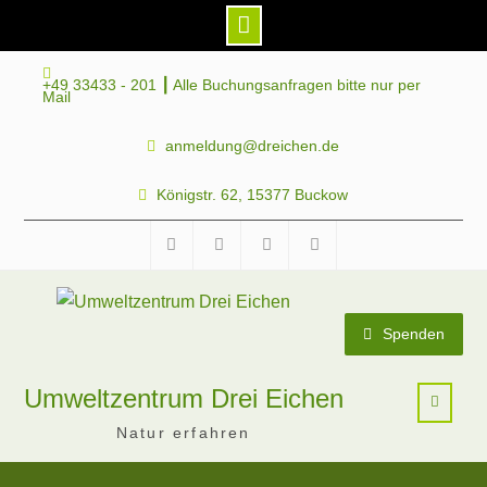
Skip
+49 33433 - 201 ┃ Alle Buchungsanfragen bitte nur per
to
Mail
content
anmeldung@dreichen.de
Königstr. 62, 15377 Buckow
Facebook
Instagram
Telegram
Mastodon
Spenden
Umweltzentrum Drei Eichen
Natur erfahren