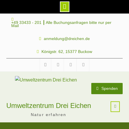
Skip
+49 33433 - 201 ┃ Alle Buchungsanfragen bitte nur per
to
Mail
content
anmeldung@dreichen.de
Königstr. 62, 15377 Buckow
Facebook
Instagram
Telegram
Mastodon
Spenden
Umweltzentrum Drei Eichen
Natur erfahren