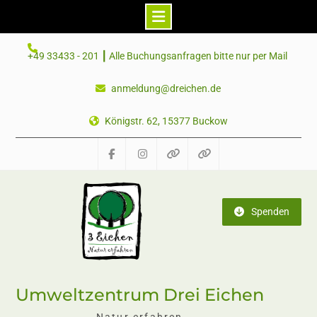
Skip
+49 33433 - 201 ┃ Alle Buchungsanfragen bitte nur per Mail
to
content
anmeldung@dreichen.de
Königstr. 62, 15377 Buckow
Facebook
Instagram
Telegram
Mastodon
Spenden
Umweltzentrum Drei Eichen