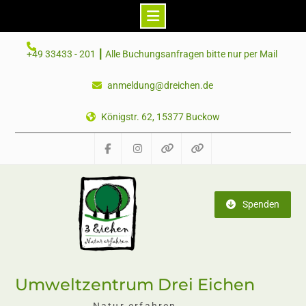
Skip
+49 33433 - 201 ┃ Alle Buchungsanfragen bitte nur per Mail
to
content
anmeldung@dreichen.de
Königstr. 62, 15377 Buckow
Facebook
Instagram
Telegram
Mastodon
Spenden
Umweltzentrum Drei Eichen