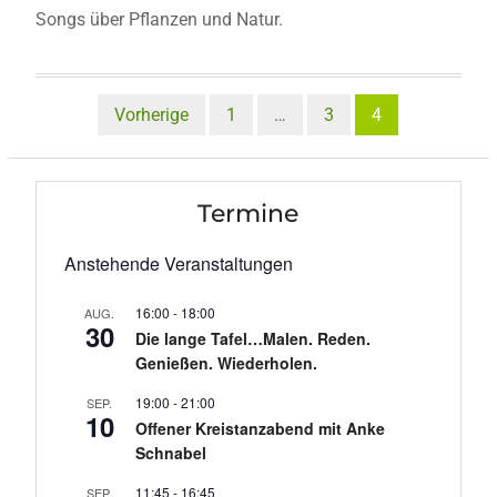
Songs über Pflanzen und Natur.
Seitennummerierung
Vorherige
1
…
3
4
der
Beiträge
Termine
Anstehende Veranstaltungen
16:00
-
18:00
AUG.
30
Die lange Tafel…Malen. Reden.
Genießen. Wiederholen.
19:00
-
21:00
SEP.
10
Offener Kreistanzabend mit Anke
Schnabel
11:45
-
16:45
SEP.