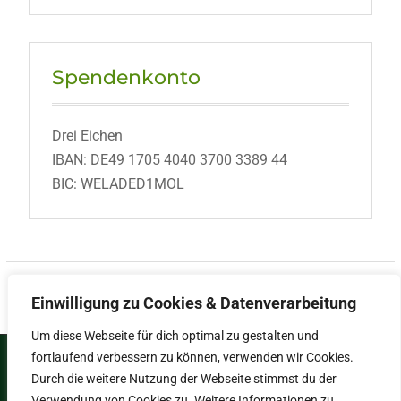
Spendenkonto
Drei Eichen
IBAN: DE49 1705 4040 3700 3389 44
BIC: WELADED1MOL
Einwilligung zu Cookies & Datenverarbeitung
Um diese Webseite für dich optimal zu gestalten und
fortlaufend verbessern zu können, verwenden wir Cookies.
Copyright © 2026
Umweltzentrum Drei
Durch die weitere Nutzung der Webseite stimmst du der
Eichen
.
Verwendung von Cookies zu. Weitere Informationen zu